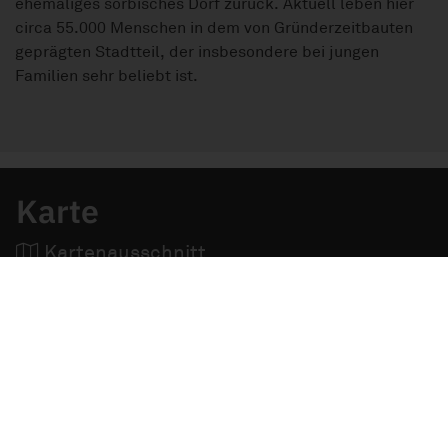
ehemaliges sorbisches Dorf zurück. Aktuell leben hier
circa 55.000 Menschen in dem von Gründerzeitbauten
geprägten Stadtteil, der insbesondere bei jungen
Familien sehr beliebt ist.
Karte
Kartenausschnitt
Die vollständige Adresse der Immobilie erhalten Sie vom Anbieter.