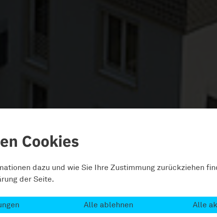
zen Cookies
rmationen dazu und wie Sie Ihre Zustimmung zurückziehen fin
rung der Seite.
lungen
Alle ablehnen
Alle a