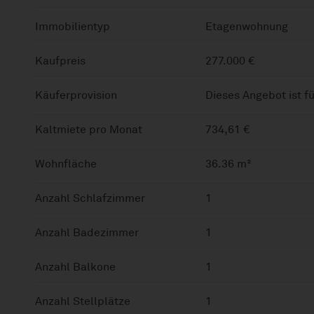
Immobilientyp
Etagenwohnung
Kaufpreis
277.000 €
Käuferprovision
Dieses Angebot ist fü
Kaltmiete pro Monat
734,61 €
Wohnfläche
36.36 m²
Anzahl Schlafzimmer
1
Anzahl Badezimmer
1
Anzahl Balkone
1
Anzahl Stellplätze
1