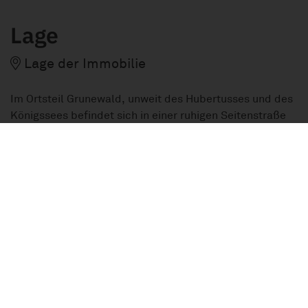
Lage
Lage der Immobilie
Im Ortsteil Grunewald, unweit des Hubertusses und des
Königssees befindet sich in einer ruhigen Seitenstraße
eine Denkmalschutzimmobilie, zu der die angebotene
Eigentumswohnung gehört. Die Nähe u.a. zum
gleichnamigen Forst und S-Bahnstation sowie die
gehobene Wohngegend mit altem Villenbestand und
neuer Architektur sprechen für die Umgebung und die
Immobilie. In der unmittelbaren Nachbarschaft finden
sich Botschaften, Villen, kleinere Mehrfamilienhäuser
und große Grundstücke mit altem Baumbestand. Diese
Lage ist definitiv eine von Berlins besten
Wohngegenden.