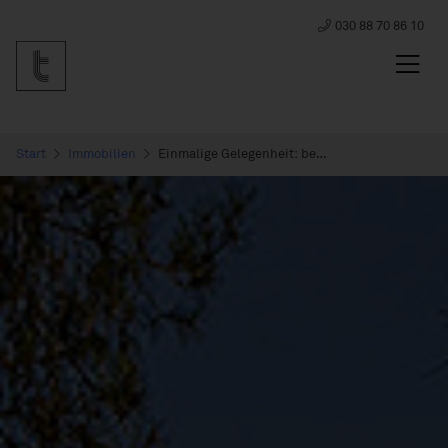
030 88 70 86 10
Start
Immobilien
Einmalige Gelegenheit: bezugsfreie 3-Zimmer-Altbauwohnung mit Gartennutzung in Berlin Grunewald