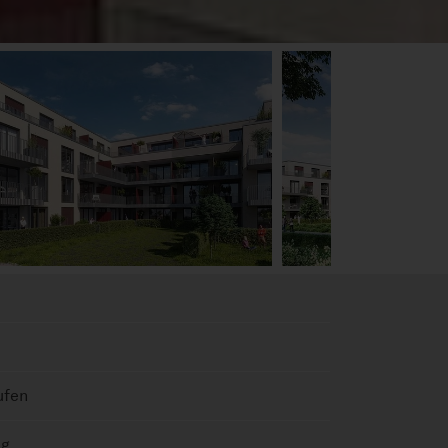
ufen
ng