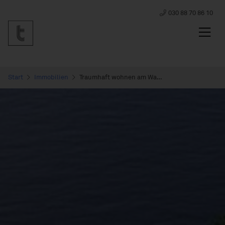
030 88 70 86 10
Start
Immobilien
Traumhaft wohnen am Wasser - Exklusive 3-Zimmer Wohnung