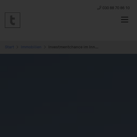
030 88 70 86 10
Start
Immobilien
Investmentchance im Innovationsquartier Nürnberg – Musterobjekt – Fordern Sie unsere Projektseite an