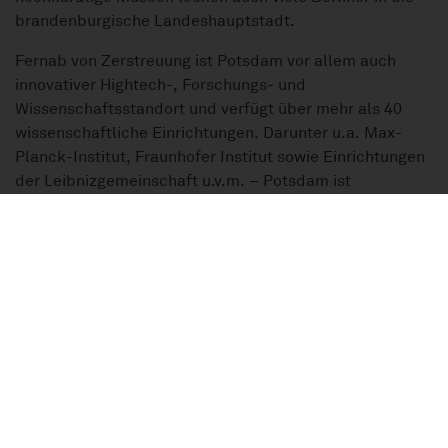
brandenburgische Landeshauptstadt.
Fernab von Zerstreuung ist Potsdam vor allem auch
innovativer Hightech-, Forschungs- und
Wissenschaftsstandort und verfügt über mehr als 40
wissenschaftliche Einrichtungen. Darunter u.a. Max-
Planck-Institut, Fraunhofer Institut sowie Einrichtungen
der Leibnizgemeinschaft u.v.m. – Potsdam ist
Wissensstadt.
Karte
Kartenausschnitt
Die vollständige Adresse der Immobilie erhalten Sie vom Anbieter.