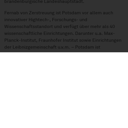
brandenburgische Landeshauptstadt.
Fernab von Zerstreuung ist Potsdam vor allem auch
innovativer Hightech-, Forschungs- und
Wissenschaftsstandort und verfügt über mehr als 40
wissenschaftliche Einrichtungen. Darunter u.a. Max-
Planck-Institut, Fraunhofer Institut sowie Einrichtungen
der Leibnizgemeinschaft u.v.m. – Potsdam ist
Wissensstadt.
Karte
Kartenausschnitt
Die vollständige Adresse der Immobilie erhalten Sie vom Anbieter.